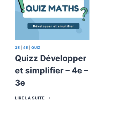
3E
|
4E
|
QUIZ
Quizz Développer
et simplifier – 4e –
3e
QUIZZ
LIRE LA SUITE
DÉVELOPPER
ET
SIMPLIFIER
–
4E