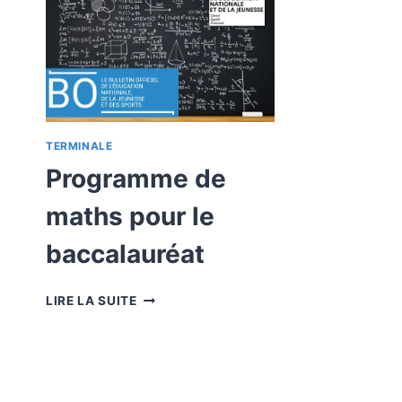
TERMINALE
Programme de
maths pour le
baccalauréat
PROGRAMME
LIRE LA SUITE
DE
MATHS
POUR
LE
BACCALAURÉAT