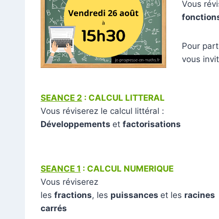
Vous révi
fonction
Pour part
vous invit
SEANCE 2
: CALCUL LITTERAL
Vous réviserez le calcul littéral :
Développements
et
factorisations
SEANCE 1
: CALCUL NUMERIQUE
Vous réviserez
les
fractions
, les
puissances
et les
racines
carrés