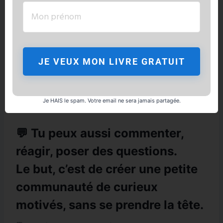
JE VEUX MON LIVRE GRATUIT
Je HAIS le spam. Votre email ne sera jamais partagée.
💬 Tu peux aussi commenter,
réagir, poser des questions.
Le but, c’est
de créer une petite
communauté de curieux
motivés
, sans se prendre la tête.